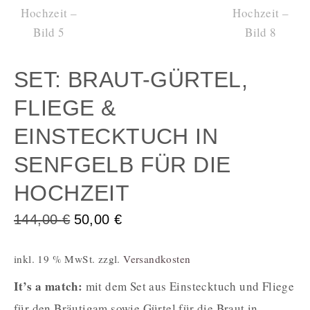
SET: BRAUT-GÜRTEL,
FLIEGE &
EINSTECKTUCH IN
SENFGELB FÜR DIE
HOCHZEIT
144,00
€
50,00
€
inkl. 19 % MwSt.
zzgl.
Versandkosten
It’s a match:
mit dem Set aus Einstecktuch und Fliege
für den Bräutigam sowie Gürtel für die Braut in