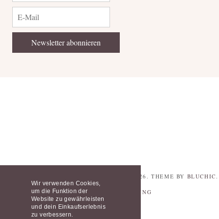
© COPYRIGHT
SCHLEIFENFÄNGER SHOP
2026
. THEME BY
BLUCHIC
.
Wir verwenden Cookies,
um die Funktion der
DATENSCHUTZERKLÄRUNG
Website zu gewährleisten
und dein Einkaufserlebnis
zu verbessern.