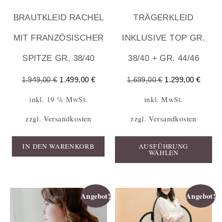
BRAUTKLEID RACHEL
TRÄGERKLEID
MIT FRANZÖSISCHER
INKLUSIVE TOP GR.
SPITZE GR. 38/40
38/40 + GR. 44/46
1.949,00
€
1.499,00
€
1.699,00
€
1.299,00
€
inkl. 19 % MwSt.
inkl. MwSt.
zzgl.
Versandkosten
zzgl.
Versandkosten
IN DEN WARENKORB
AUSFÜHRUNG
WÄHLEN
Angebot!
Angebot!