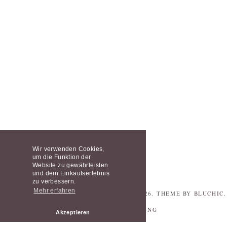
Wir verwenden Cookies,
um die Funktion der
Website zu gewährleisten
und dein Einkaufserlebnis
zu verbessern.
Mehr erfahren
© COPYRIGHT
SCHLEIFENFÄNGER SHOP
2026
. THEME BY
BLUCHIC
.
DATENSCHUTZERKLÄRUNG
Akzeptieren