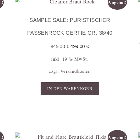
t!
Angebot!
SAMPLE SALE: PURISTISCHER
PASSENROCK GERTIE GR. 38/40
849,00
€
499,00
€
inkl. 19 % MwSt.
zzgl.
Versandkosten
IN DEN WARENKORB
t!
Angebot!