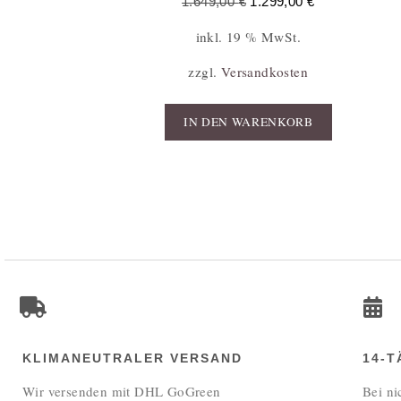
1.649,00
€
1.299,00
€
inkl. 19 % MwSt.
zzgl.
Versandkosten
IN DEN WARENKORB
KLIMANEUTRALER VERSAND
14-
Wir versenden mit DHL GoGreen
Bei ni