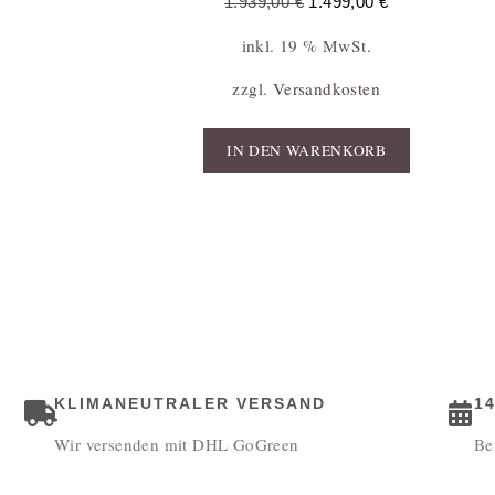
1.939,00
€
1.499,00
€
inkl. 19 % MwSt.
zzgl.
Versandkosten
IN DEN WARENKORB
KLIMANEUTRALER VERSAND
1
Wir versenden mit DHL GoGreen
Be